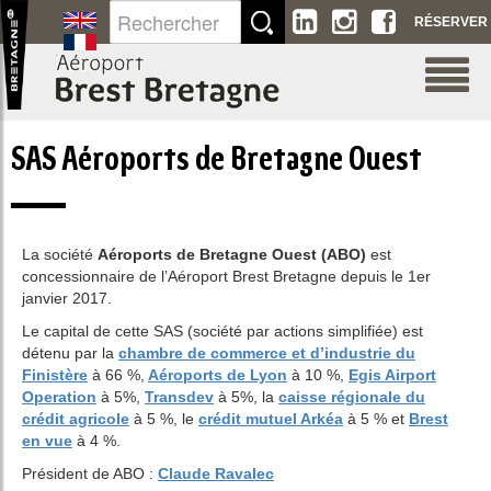
Saut au contenu
RÉSERVER
SAS Aéroports de Bretagne Ouest
La société
Aéroports de Bretagne Ouest (ABO)
est
concessionnaire de l’Aéroport Brest Bretagne depuis le 1er
janvier 2017.
Le capital de cette SAS (société par actions simplifiée) est
détenu par la
chambre de commerce et d’industrie du
Finistère
à 66 %,
Aéroports de Lyon
à 10 %,
Egis Airport
Operation
à 5%,
Transdev
à 5%, la
caisse régionale du
crédit agricole
à 5 %, le
crédit mutuel Arkéa
à 5 % et
Brest
en vue
à 4 %.
Président de ABO :
Claude Ravalec